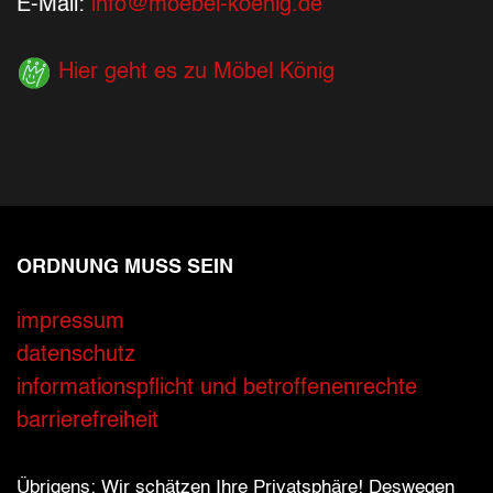
E-Mail:
info@moebel-koenig.de
Hier geht es zu Möbel König
ORDNUNG MUSS SEIN
Ihre Kontaktdaten
impressum
datenschutz
Alle mit Stern gekennzeichneten Felder sind 
Name
*
informationspflicht und betroffenenrechte
barrierefreiheit
Bitte geben Sie Ihren vollständigen Namen 
E-Mail-Adresse
*
Übrigens: Wir schätzen Ihre Privatsphäre! Deswegen