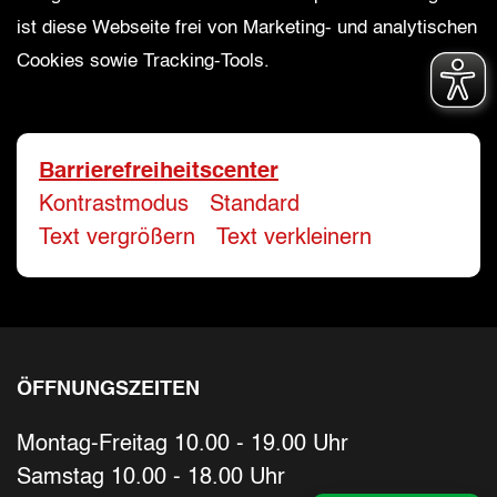
ist diese Webseite frei von Marketing- und analytischen
Cookies sowie Tracking-Tools.
Bitte geben Sie eine gültige E-Mail-Adresse 
Telefon
*
Barrierefreiheitscenter
Kontrastmodus
-
Standard
Ihr Wunschtermin / Rückruf
Text vergrößern
-
Text verkleinern
Bitte wählen
Wählen Sie aus, ob Sie einen Termin wüns
ÖFFNUNGSZEITEN
Datum
Montag-Freitag 10.00 - 19.00 Uhr
Sie können ein Datum ab übermorgen aus
Samstag 10.00 - 18.00 Uhr