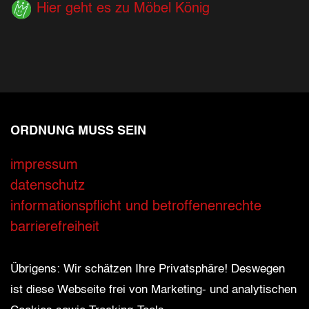
Hier geht es zu Möbel König
ORDNUNG MUSS SEIN
Ihre Kontaktdaten
impressum
datenschutz
Alle mit Stern gekennzeichneten Felder sind 
Name
*
informationspflicht und betroffenenrechte
barrierefreiheit
Bitte geben Sie Ihren vollständigen Namen 
E-Mail-Adresse
*
Übrigens: Wir schätzen Ihre Privatsphäre! Deswegen
ist diese Webseite frei von Marketing- und analytischen