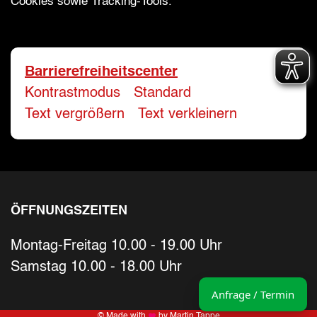
Cookies sowie Tracking-Tools.
Bitte geben Sie eine gültige E-Mail-Adresse 
Telefon
*
Barrierefreiheitscenter
Kontrastmodus
-
Standard
Ihr Wunschtermin / Rückruf
Text vergrößern
-
Text verkleinern
Bitte wählen
Wählen Sie aus, ob Sie einen Termin wüns
ÖFFNUNGSZEITEN
Datum
Montag-Freitag 10.00 - 19.00 Uhr
Sie können ein Datum ab übermorgen aus
Samstag 10.00 - 18.00 Uhr
Uhrzeit
Anfrage / Termin
© Made with
by Martin Tappe