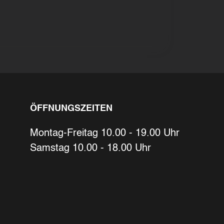
Ihre Kontaktdaten
Alle mit Stern gekennzeichneten Felder s
Name
*
ÖFFNUNGSZEITEN
Bitte geben Sie Ihren vollständigen Na
E-Mail-Adresse
*
Montag-Freitag 10.00 - 19.00 Uhr
Samstag 10.00 - 18.00 Uhr
Bitte geben Sie eine gültige E-Mail-Adre
Telefon
*