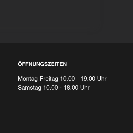
Ihre Kontaktdaten
Alle mit Stern gekennzeichneten Felder s
Name
*
ÖFFNUNGSZEITEN
Bitte geben Sie Ihren vollständigen Na
E-Mail-Adresse
*
Montag-Freitag 10.00 - 19.00 Uhr
Samstag 10.00 - 18.00 Uhr
Bitte geben Sie eine gültige E-Mail-Adre
Telefon
*