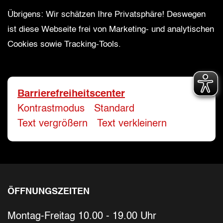
Bitte geben Sie Ihren vollständigen Namen 
E-Mail-Adresse
*
Übrigens: Wir schätzen Ihre Privatsphäre! Deswegen
ist diese Webseite frei von Marketing- und analytischen
Cookies sowie Tracking-Tools.
Bitte geben Sie eine gültige E-Mail-Adresse 
Telefon
*
Barrierefreiheitscenter
Kontrastmodus
-
Standard
Ihr Wunschtermin / Rückruf
Text vergrößern
-
Text verkleinern
Bitte wählen
Wählen Sie aus, ob Sie einen Termin wüns
ÖFFNUNGSZEITEN
Datum
Montag-Freitag 10.00 - 19.00 Uhr