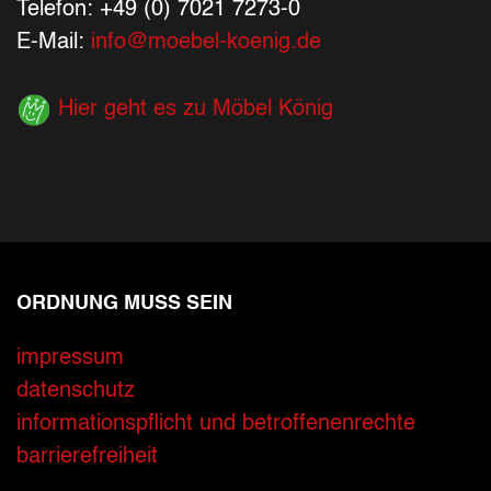
Telefon: +49 (0) 7021 7273-0
E-Mail:
info@moebel-koenig.de
Hier geht es zu Möbel König
ORDNUNG MUSS SEIN
Ihre Kontaktdaten
impressum
datenschutz
Alle mit Stern gekennzeichneten Felder sind 
Name
*
informationspflicht und betroffenenrechte
barrierefreiheit