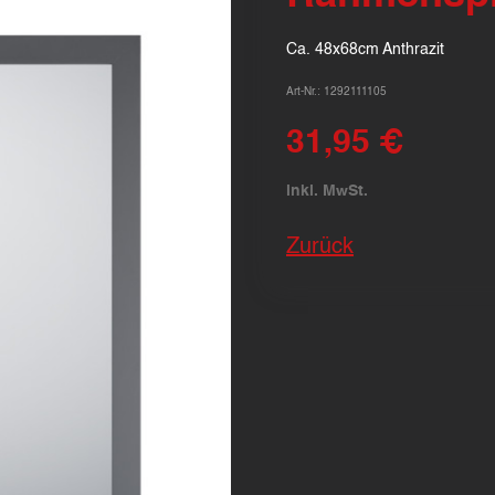
Ca. 48x68cm Anthrazit
Art-Nr.: 1292111105
31,95 €
inkl. MwSt.
Zurück