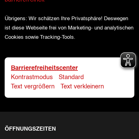
barrierefreiheit
Bitte geben Sie Ihren vollständigen Namen 
E-Mail-Adresse
*
Übrigens: Wir schätzen Ihre Privatsphäre! Deswegen
ist diese Webseite frei von Marketing- und analytischen
Cookies sowie Tracking-Tools.
Bitte geben Sie eine gültige E-Mail-Adresse 
Telefon
*
Barrierefreiheitscenter
Kontrastmodus
-
Standard
Ihr Wunschtermin / Rückruf
Text vergrößern
-
Text verkleinern
Bitte wählen
Wählen Sie aus, ob Sie einen Termin wüns
ÖFFNUNGSZEITEN
Datum