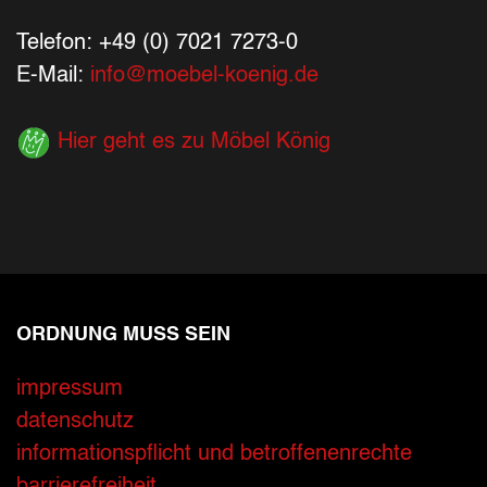
Telefon: +49 (0) 7021 7273-0
E-Mail:
info@moebel-koenig.de
Hier geht es zu Möbel König
ORDNUNG MUSS SEIN
Ihre Kontaktdaten
impressum
datenschutz
Alle mit Stern gekennzeichneten Felder sind 
Name
*
informationspflicht und betroffenenrechte